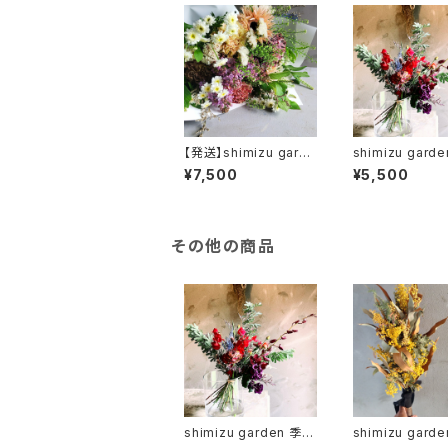
【発送】shimizu garde
shimizu gard
n 母の日 季節のフラワ
のお花の定期便 l
¥7,500
¥5,500
ーギフトブーケ
y
その他の商品
shimizu garden 季節
shimizu gard
のお花の定期便 lovel
イフラワー流木オ