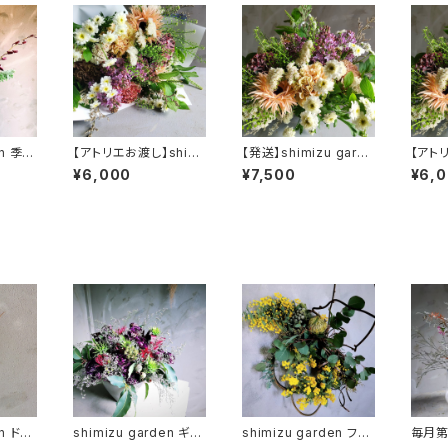
en 季節
【アトリエお渡し】shimi
【発送】shimizu garde
【アトリ
ovel
zu garden 母の日 季
n 季節の母の日ギフトア
zu g
¥6,000
¥7,500
¥6,
節のフラワーギフトブー
レンジメント
の日ギ
ケ
ト
en ドラ
shimizu garden ギフ
shimizu garden フレ
毎月第
ブジェ
トアレンジメント dram
ッシュ&ドライ リース
～shim