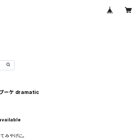
トブーケ dramatic
available
のてみやげに。