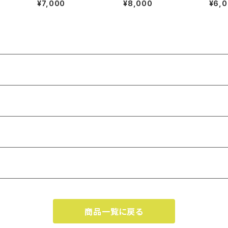
¥7,000
¥8,000
¥6,
atic
sson【
ース】
商品一覧に戻る