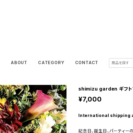
shimizu garden
E
ABOUT
CATEGORY
CONTACT
shimizu garden ギフ
¥7,000
International shipping 
記念日、誕生日、パーティー