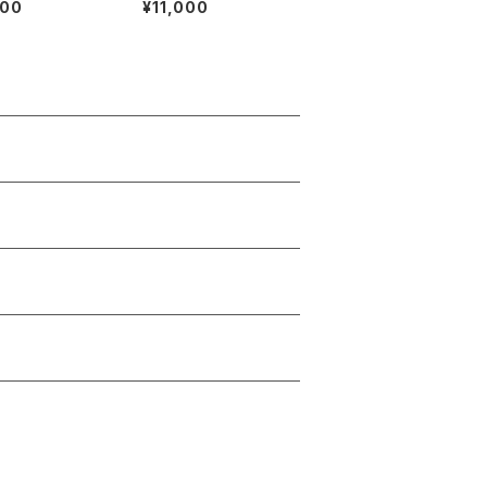
000
¥11,000
total gardenコ
ント