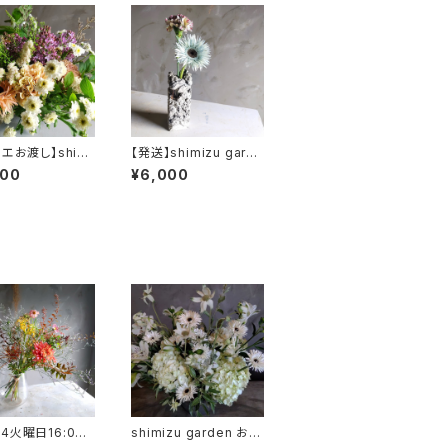
エお渡し】shimi
【発送】shimizu garde
arden 季節の母
n 母の日 季節のお花
000
¥6,000
フトアレンジメン
+フラワーベースセット
4火曜日16:00
shimizu garden お供
izu garden le
え・お悔やみ アレンジメ