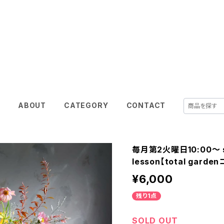
shimizu garden
E
ABOUT
CATEGORY
CONTACT
毎月第2火曜日10:00～ sh
lesson【total garde
¥6,000
残り1点
SOLD OUT