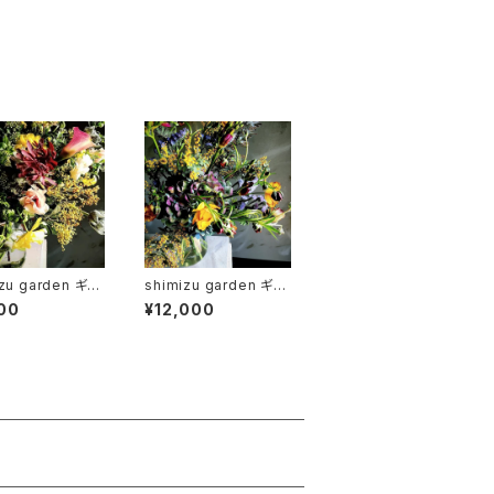
izu garden ギフ
shimizu garden ギフ
 dramatic
トブーケ luxe
00
¥12,000