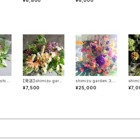
¥8,800
¥6,000
denコ
eason bouquet less
sson【total gardenコ
on【シーズンブーケ】
ース】
himi
【発送】shimizu garde
shimizu garden スタ
shim
の日 季
n 季節の母の日ギフトア
ンドフラワー
トブーケ
¥7,500
¥25,000
¥7,0
トブー
レンジメント