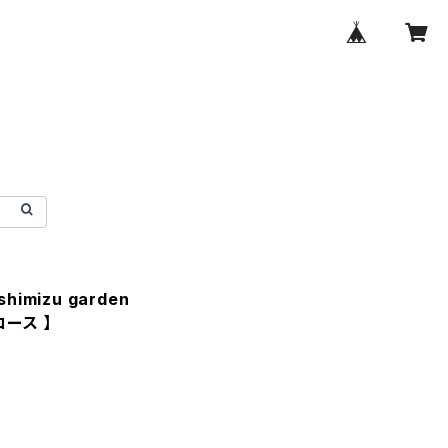
imizu garden
nコース 】