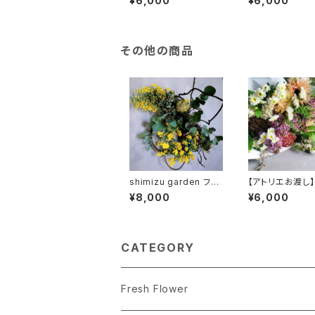
¥6,000
¥6,000
son【total gardenコ
son【total gar
ース 】
ース】
その他の商品
shimizu garden フレ
【アトリエお渡し】s
ッシュ&ドライ リース
zu garden 母
¥8,000
¥6,000
節のフラワーギフ
ケ
CATEGORY
Fresh Flower