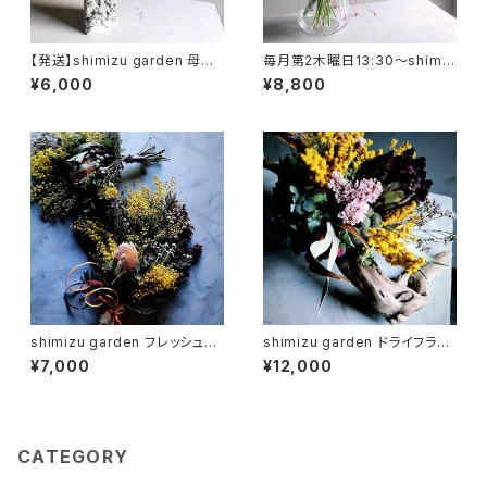
【発送】shimizu garden 母の
毎月第2木曜日13:30～shimiz
日 季節のお花+フラワーベース
u garden season bouquet l
¥6,000
¥8,800
セット
esson【シーズンブーケ】
shimizu garden フレッシュフ
shimizu garden ドライフラワ
ラワースワッグ
ー流木オブジェ
¥7,000
¥12,000
CATEGORY