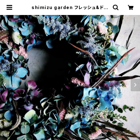
shimizu garden フレッシュ&ドラ
イ リース | shimizu garden